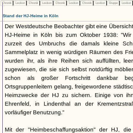
Chronik
Lexikon
Chronik
Lexikon
Chronik
Lexikon
Chronik
Lexikon
Gruppe
Lexikon
Stand der HJ-Heime in Köln
Der Westdeutsche Beobachter gibt eine Übersicht
HJ-Heime in Köln bis zum Oktober 1938: "Wir
zurzeit des Umbruchs die damals kleine Sch
Sammelplatz in wenig würdigen Räumen des Frie
wurden ihr, als ihre Reihen sich auffüllten, 
zugewiesen, die sie sich selbst notdürftig möbl
schon als großer Fortschritt dankbar be
Ortsgruppenleitern gelang, freigewordene städti
Heimzwecke der HJ zu sichern. Einige von ihn
Ehrenfeld, in Lindenthal an der Krementzstr
vorläufiger Benutzung."
Mit der "Heimbeschaffungsaktion" der HJ, d