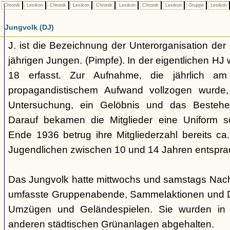
Chronik
Lexikon
Chronik
Lexikon
Chronik
Lexikon
Chronik
Lexikon
Gruppe
Lexikon
Jungvolk (DJ)
J. ist die Bezeichnung der Unterorganisation der 
jährigen Jungen. (Pimpfe). In der eigentlichen HJ
18 erfasst. Zur Aufnahme, die jährlich am
propagandistischem Aufwand vollzogen wurde, 
Untersuchung, ein Gelöbnis und das Bestehen
Darauf bekamen die Mitglieder eine Uniform s
Ende 1936 betrug ihre Mitgliederzahl bereits ca
Jugendlichen zwischen 10 und 14 Jahren entspra
Das Jungvolk hatte mittwochs und samstags Nachm
umfasste Gruppenabende, Sammelaktionen und Dri
Umzügen und Geländespielen. Sie wurden in 
anderen städtischen Grünanlagen abgehalten.