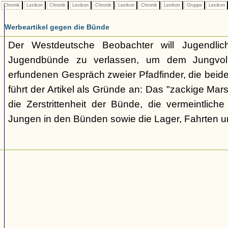
Chronik
Lexikon
Chronik
Lexikon
Chronik
Lexikon
Chronik
Lexikon
Gruppe
Lexikon
Werbeartikel gegen die Bünde
Der Westdeutsche Beobachter will Jugendli
Jugendbünde zu verlassen, um dem Jungvolk
erfundenen Gespräch zweier Pfadfinder, die beid
führt der Artikel als Gründe an: Das "zackige Mars
die Zerstrittenheit der Bünde, die vermeintlich
Jungen in den Bünden sowie die Lager, Fahrten 