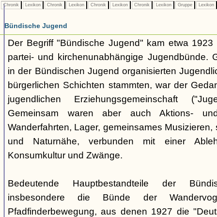
Chronik
Lexikon
Chronik
Lexikon
Chronik
Lexikon
Chronik
Lexikon
Gruppe
Lexikon
Bündische Jugend
Der Begriff "Bündische Jugend" kam etwa 1923 a
partei- und kirchenunabhängige Jugendbünde.
in der Bündischen Jugend organisierten Jugendli
bürgerlichen Schichten stammten, war der Geda
jugendlichen Erziehungsgemeinschaft ("Jug
Gemeinsam waren aber auch Aktions- und
Wanderfahrten, Lager, gemeinsames Musizieren, s
und Naturnähe, verbunden mit einer Ableh
Konsumkultur und Zwänge.
Bedeutende Hauptbestandteile der Bünd
insbesondere die Bünde der Wandervo
Pfadfinderbewegung, aus denen 1927 die "Deuts