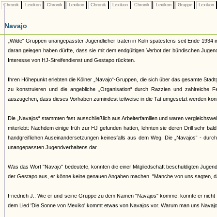
Chronik
Lexikon
Chronik
Lexikon
Chronik
Lexikon
Chronik
Lexikon
Gruppe
Lexikon
Navajo
„Wilde“ Gruppen unangepasster Jugendlicher traten in Köln spätestens seit Ende 1934 i
daran gelegen haben dürfte, dass sie mit dem endgültigen Verbot der bündischen Juge
Interesse von HJ-Streifendienst und Gestapo rückten.
Ihren Höhepunkt erlebten die Kölner „Navajo“-Gruppen, die sich über das gesamte Stadtg
zu konstruieren und die angebliche „Organisation“ durch Razzien und zahlreiche 
auszugehen, dass dieses Vorhaben zumindest teilweise in die Tat umgesetzt werden kon
Die „Navajos“ stammten fast ausschließlich aus Arbeiterfamilien und waren vergleichsw
miterlebt: Nachdem einige früh zur HJ gefunden hatten, lehnten sie deren Drill sehr bal
handgreiflichen Auseinandersetzungen keinesfalls aus dem Weg. Die „Navajos“ - durch ih
unangepassten Jugendverhaltens dar.
Was das Wort "Navajo" bedeutete, konnten die einer Mitgliedschaft beschuldigten Jugendl
der Gestapo aus, er könne keine genauen Angaben machen. "Manche von uns sagten, d
Friedrich J.: Wie er und seine Gruppe zu dem Namen "Navajos" komme, konnte er nicht 
dem Lied 'Die Sonne von Mexiko' kommt etwas von Navajos vor. Warum man uns Navajos 