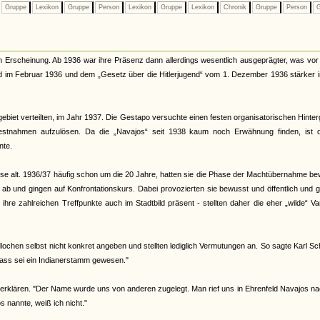
Gruppe
Lexikon
Gruppe
Person
Lexikon
Gruppe
Lexikon
Chronik
Gruppe
Person
G
n Erscheinung. Ab 1936 war ihre Präsenz dann allerdings wesentlich ausgeprägter, was vor
nd im Februar 1936 und dem „Gesetz über die Hitlerjugend“ vom 1. Dezember 1936 stärker 
ebiet verteilten, im Jahr 1937. Die Gestapo versuchte einen festen organisatorischen Hinte
Festnahmen aufzulösen. Da die „Navajos“ seit 1938 kaum noch Erwähnung finden, ist 
nte.
eise alt. 1936/37 häufig schon um die 20 Jahre, hatten sie die Phase der Machtübernahme b
d ab und gingen auf Konfrontationskurs. Dabei provozierten sie bewusst und öffentlich und 
re zahlreichen Treffpunkte auch im Stadtbild präsent - stellten daher die eher „wilde“ Va
ochen selbst nicht konkret angeben und stellten lediglich Vermutungen an. So sagte Karl Sc
ass sei ein Indianerstamm gewesen."
erklären. "Der Name wurde uns von anderen zugelegt. Man rief uns in Ehrenfeld Navajos na
nannte, weiß ich nicht."