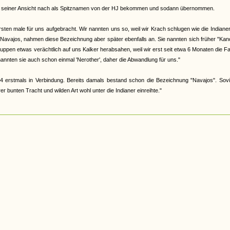
abe, seiner Ansicht nach als Spitznamen von der HJ bekommen und sodann übernommen.
en male für uns aufgebracht. Wir nannten uns so, weil wir Krach schlugen wie die Indiane
 Navajos, nahmen diese Bezeichnung aber später ebenfalls an. Sie nannten sich früher "Ka
 Gruppen etwas verächtlich auf uns Kalker herabsahen, weil wir erst seit etwa 6 Monaten die F
nannten sie auch schon einmal 'Nerother', daher die Abwandlung für uns."
4 erstmals in Verbindung. Bereits damals bestand schon die Bezeichnung "Navajos". Sovi
 bunten Tracht und wilden Art wohl unter die Indianer einreihte."