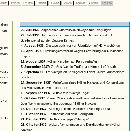
ruppe
Person
Lexikon
Chronik
Lexikon
Chronik
Lexikon
Chronik
Lexikon
 allem
20. Juli 1936:
Angeblicher Überfall von Navajos auf Hitlerjungen
in das
27. Juli 1936:
Auseinandersetzungen zwischen Navajos und HJ-
Streifendienst auf der Deutzer Kirmes
4. August 1936:
Gestapo berichtet von Überfällen auf HJ-Angehörige
rgrund
12. April 1937:
Ermittlungsverfahren wegen Fortführung der bündischen
davon
Jugend
29. August 1937:
Kölner Nerother auf Fahrt verhaftet
5. September 1937:
Großes Navajo-Treffen auf Kirmes in Rösrath
ewusst
7. September 1937:
Navajos an Schlägerei auf dem Kalker Rummelplatz
gingen
beteiligt
14. September 1937:
Verhaftung eines Kölner Navajos und Konstruktion
riante
des Hochverrats: Ein Fallbeispiel
15. September 1937:
Auftakt zur "Navajo-Jagd"
4. Oktober 1937:
Kölner Oberstaatsanwalt berichtet Reichsjustizminister
h. vor
über "kommunistische Bestrebungen" Kölner Navajos
12. Oktober 1937:
Störungen beim "Verkehrserziehungsdienst"
16. Oktober 1937:
Festnahme auf dem Georgplatz
ch. In
21. Oktober 1937:
Großrazzia gegen "Navajos"
26. Oktober 1937:
Weitere Verhaftungen und Durchsuchungen Kölner
Navajos