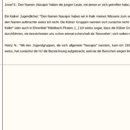
Josef S.: Den Namen ‚Navajos' hätten die jungen Leute, mit denen er sich getroffen h
Ein Kalker Jugendlicher: "Den Namen Navajos haben wir in Kalk meines Wissens zum erst
den Namen aufbrachte weiss ich nicht. Die Kölner Gruppen nannten sich zunächst nicht
Keller" oder auch in Ehrenfeld "Kittelbach-Piraten. [...] Ich weiss sogar, dass die Kölner
durchführten, sie bezeichneten uns schon einmal scherzhaft als 'Neurother', sich selbst 
Heinz N.: "Mit den Jugendgruppen, die sich allgemein "Navajos" nannten, kam ich 193
weiss, hat zunächst die HJ die Bezeichnung aufgebracht, weil sie die Burschen wegen ihrer