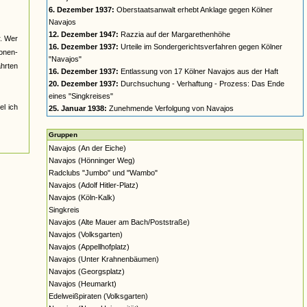
6. Dezember 1937:
Oberstaatsanwalt erhebt Anklage gegen Kölner
Navajos
12. Dezember 1947:
Razzia auf der Margarethenhöhe
r. Wer
16. Dezember 1937:
Urteile im Sondergerichtsverfahren gegen Kölner
nonen-
"Navajos"
ahrten
16. Dezember 1937:
Entlassung von 17 Kölner Navajos aus der Haft
20. Dezember 1937:
Durchsuchung - Verhaftung - Prozess: Das Ende
eines "Singkreises"
el ich
25. Januar 1938:
Zunehmende Verfolgung von Navajos
Gruppen
Navajos (An der Eiche)
Navajos (Hönninger Weg)
Radclubs "Jumbo" und "Wambo"
Navajos (Adolf Hitler-Platz)
Navajos (Köln-Kalk)
Singkreis
Navajos (Alte Mauer am Bach/Poststraße)
Navajos (Volksgarten)
Navajos (Appellhofplatz)
Navajos (Unter Krahnenbäumen)
Navajos (Georgsplatz)
Navajos (Heumarkt)
Edelweißpiraten (Volksgarten)