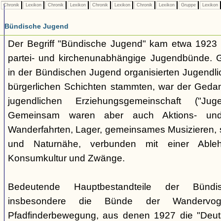
Chronik
Lexikon
Chronik
Lexikon
Chronik
Lexikon
Chronik
Lexikon
Gruppe
Lexikon
Bündische Jugend
Der Begriff "Bündische Jugend" kam etwa 1923 a
partei- und kirchenunabhängige Jugendbünde.
in der Bündischen Jugend organisierten Jugendli
bürgerlichen Schichten stammten, war der Geda
jugendlichen Erziehungsgemeinschaft ("Jug
Gemeinsam waren aber auch Aktions- und
Wanderfahrten, Lager, gemeinsames Musizieren, s
und Naturnähe, verbunden mit einer Ableh
Konsumkultur und Zwänge.
Bedeutende Hauptbestandteile der Bünd
insbesondere die Bünde der Wandervo
Pfadfinderbewegung, aus denen 1927 die "Deuts