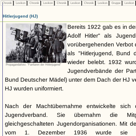
Chronik
Lexikon
Chronik
Lexikon
Chronik
Lexikon
Chronik
Lexikon
Gruppe
Lexikon
Hitlerjugend (HJ)
Bereits 1922 gab es in 
Adolf Hitler" als Jugen
vorübergehenden Verbot d
als "Hitlerjugend, Bund 
wieder belebt. 1932 wurd
Propagandafoto: "Fanfaren der Hitlerjugend"
Jugendverbände der Part
Bund Deutscher Mädel) unter dem Dach der HJ vere
HJ wurden uniformiert.
Nach der Machtübernahme entwickelte sich 
Jugendverband. Sie übernahm die Mitgl
gleichgeschalteten Jugendorganisationen. Mit 
vom 1. Dezember 1936 wurde sie zu