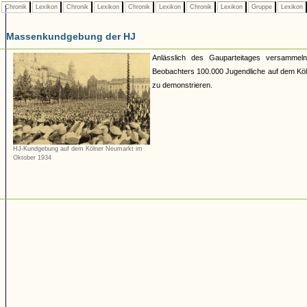
Chronik
Lexikon
Chronik
Lexikon
Chronik
Lexikon
Chronik
Lexikon
Gruppe
Lexikon
Massenkundgebung der HJ
Anlässlich des Gauparteitages versamme
Beobachters 100.000 Jugendliche auf dem Köln
zu demonstrieren.
HJ-Kundgebung auf dem Kölner Neumarkt im
Oktober 1934