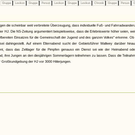
Gruppe
Lexikon
Gruppe
Person
Lexikon
Gruppe
Lexikon
Chronik
Gruppe
Person
G
en die scheinbar weit verbreitete Überzeugung, dass individuelle Fuß- und Fahrradwande
der HJ. Die NS-Zeitung argumentiert beispielsweise, dass die Erlebniswerte höher seien, we
fbereiten Einsatzes für die Gemeinschaft der Jugend und des ganzen Volkes" erkenne. Ob
sei dahingestellt. Auf einem Elternabend sucht der Gebietsführer Wallwey darüber hinau
ont, dass das Zeltlager für die Pimpfen genauso ein Dienst sei wie der Heimabend ode
end, ihre Jungen an den diesjährigen Sommerlagern teilnehmen zu lassen. Dass die Teilna
ner Großkundgebung der HJ vor 3000 Hitlerjungen.