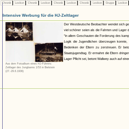
Chronik
Lexikon
Chronik
Lexikon
Chronik
Lexikon
Chronik
Lexikon
Gruppe
Lexikon
Intensive Werbung für die HJ-Zeltlager
Der Westdeutsche Beobachter wendet sich geg
viel schöner seien als die Fahrten und Lager 
"in allem Geschauten die Forderung des kamp
Logik die Jugendlichen überzeugen konnte, 
Bedenken der Eltern zu zerstreuen. Er bet
Staatsjugendtag. Er ermahnt die Eltern dring
Lager Pflicht sei, betont Wallwey auch auf ei
Aus dem Fotoalbum eines HJ-Führers:
Zeltlager des Jungbanns 1/53 in Bielstein
(27.-29.6.1936)