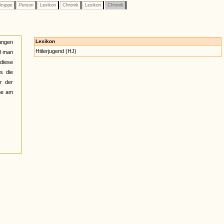
ruppe
Person
Lexikon
Chronik
Lexikon
Chronik
Lexikon
rungen
Hitlerjugend (HJ)
il man
 diese
s die
r der
hme am