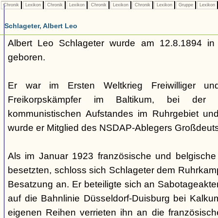
Chronik
Lexikon
Chronik
Lexikon
Chronik
Lexikon
Chronik
Lexikon
Gruppe
Lexikon
Schlageter, Albert Leo
Albert Leo Schlageter wurde am 12.8.1894 in
geboren.
Er war im Ersten Weltkrieg Freiwilliger 
Freikorpskämpfer im Baltikum, bei der N
kommunistischen Aufstandes im Ruhrgebiet und
wurde er Mitglied des NSDAP-Ablegers Großdeutsc
Als im Januar 1923 französische und belgische
besetzten, schloss sich Schlageter dem Ruhrkamp
Besatzung an. Er beteiligte sich an Sabotageakt
auf die Bahnlinie Düsseldorf-Duisburg bei Kalk
eigenen Reihen verrieten ihn an die französisc