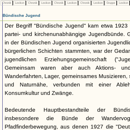
Chronik
Lexikon
Chronik
Lexikon
Chronik
Lexikon
Chronik
Lexikon
Gruppe
Lexikon
Bündische Jugend
Der Begriff "Bündische Jugend" kam etwa 1923 a
partei- und kirchenunabhängige Jugendbünde.
in der Bündischen Jugend organisierten Jugendli
bürgerlichen Schichten stammten, war der Geda
jugendlichen Erziehungsgemeinschaft ("Jug
Gemeinsam waren aber auch Aktions- und
Wanderfahrten, Lager, gemeinsames Musizieren, s
und Naturnähe, verbunden mit einer Ableh
Konsumkultur und Zwänge.
Bedeutende Hauptbestandteile der Bünd
insbesondere die Bünde der Wandervo
Pfadfinderbewegung, aus denen 1927 die "Deuts