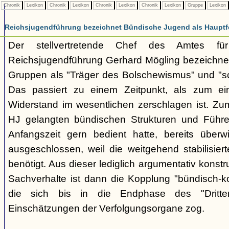
Chronik
Lexikon
Chronik
Lexikon
Chronik
Lexikon
Chronik
Lexikon
Gruppe
Lexikon
Reichsjugendführung bezeichnet Bündische Jugend als Hauptf
Der stellvertretende Chef des Amtes fü
Reichsjugendführung Gerhard Mögling bezeichnet 
Gruppen als "Träger des Bolschewismus" und "sc
Das passiert zu einem Zeitpunkt, als zum ei
Widerstand im wesentlichen zerschlagen ist. Zum
HJ gelangten bündischen Strukturen und Führer
Anfangszeit gern bedient hatte, bereits überwi
ausgeschlossen, weil die weitgehend stabilisier
benötigt. Aus dieser lediglich argumentativ konst
Sachverhalte ist dann die Kopplung "bündisch-
die sich bis in die Endphase des "Dritte
Einschätzungen der Verfolgungsorgane zog.