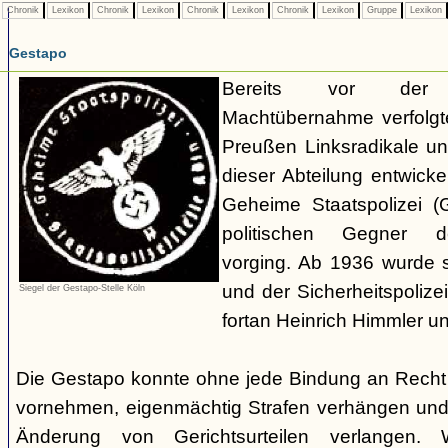
Chronik
Lexikon
Chronik
Lexikon
Chronik
Lexikon
Chronik
Lexikon
Gruppe
Lexikon
Gestapo
Bereits vor der nat
Machtübernahme verfolgte 
Preußen Linksradikale u
dieser Abteilung entwicke
Geheime Staatspolizei (
politischen Gegner de
vorging. Ab 1936 wurde si
und der Sicherheitspolize
Siegel der Gestapo-Stelle Köln
fortan Heinrich Himmler u
Die Gestapo konnte ohne jede Bindung an Rech
vornehmen, eigenmächtig Strafen verhängen und
Änderung von Gerichtsurteilen verlangen. Wi