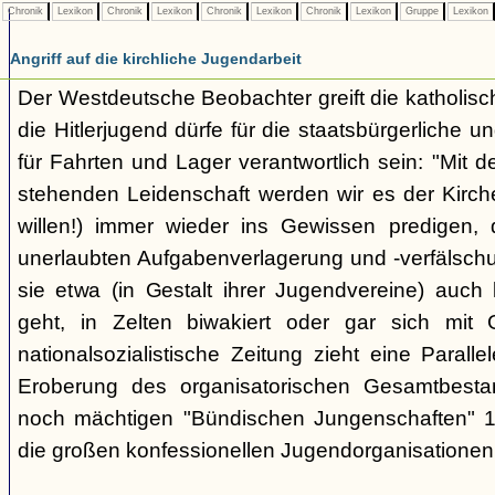
Chronik
Lexikon
Chronik
Lexikon
Chronik
Lexikon
Chronik
Lexikon
Gruppe
Lexikon
Angriff auf die kirchliche Jugendarbeit
Der Westdeutsche Beobachter greift die katholisch
die Hitlerjugend dürfe für die staatsbürgerliche un
für Fahrten und Lager verantwortlich sein: "Mit
stehenden Leidenschaft werden wir es der Kirche
willen!) immer wieder ins Gewissen predigen, 
unerlaubten Aufgabenverlagerung und -verfälsch
sie etwa (in Gestalt ihrer Jugendvereine) auch k
geht, in Zelten biwakiert oder gar sich mit G
nationalsozialistische Zeitung zieht eine Paralle
Eroberung des organisatorischen Gesamtbest
noch mächtigen "Bündischen Jungenschaften" 1
die großen konfessionellen Jugendorganisationen