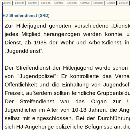
Chronik
Lexikon
Chronik
Lexikon
Chronik
Lexikon
Chronik
Lexikon
Gruppe
Lexikon
HJ-Streifendienst (SRD)
Zur Hitlerjugend gehörten verschiedene „Dienst
jedes Mitglied herangezogen werden konnte, u
Dienst, ab 1935 der Wehr und Arbeitsdienst, in
„Jugenddienst“.
Der Streifendienst der Hitlerjugend wurde schon 
von "Jugendpolizei": Er kontrollierte das Verha
Öffentlichkeit und die Einhaltung von Jugends
Freizeit, außerdem sollten feindliche Gruppenbil
Der Streifendienst war das Organ zur Üb
Jugendlicher im Alter von 10-18 Jahren, die Ang
selbst mit eingeschlossen. Bei der Durchführu
sich HJ-Angehörige polizeiliche Befugnisse an, di