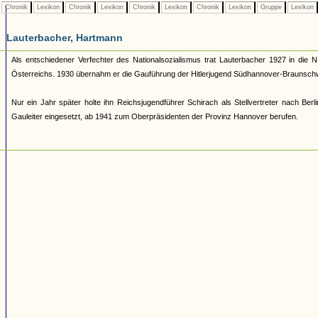
Chronik
Lexikon
Chronik
Lexikon
Chronik
Lexikon
Chronik
Lexikon
Gruppe
Lexikon
Lauterbacher, Hartmann
Als entschiedener Verfechter des Nationalsozialismus trat Lauterbacher 1927 in die 
Österreichs. 1930 übernahm er die Gauführung der Hitlerjugend Südhannover-Braunschwe
Nur ein Jahr später holte ihn Reichsjugendführer Schirach als Stellvertreter nach Berli
Gauleiter eingesetzt, ab 1941 zum Oberpräsidenten der Provinz Hannover berufen.