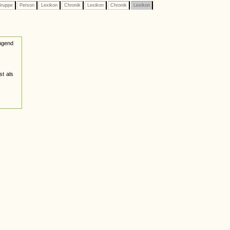
ruppe
Person
Lexikon
Chronik
Lexikon
Chronik
Lexikon
jugend
st als