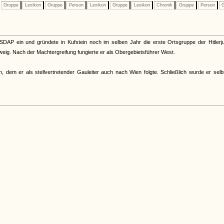
Gruppe
Lexikon
Gruppe
Person
Lexikon
Gruppe
Lexikon
Chronik
Gruppe
Person
G
NSDAP ein und gründete in Kufstein noch im selben Jahr die erste Ortsgruppe der Hitler
ig. Nach der Machtergreifung fungierte er als Obergebietsführer West.
n, dem er als stellvertretender Gauleiter auch nach Wien folgte. Schließlich wurde er selb