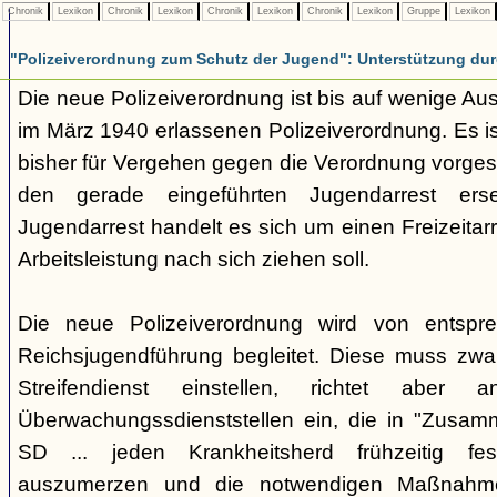
Chronik
Lexikon
Chronik
Lexikon
Chronik
Lexikon
Chronik
Lexikon
Gruppe
Lexikon
"Polizeiverordnung zum Schutz der Jugend": Unterstützung dur
Die neue Polizeiverordnung ist bis auf wenige Au
im März 1940 erlassenen Polizeiverordnung. Es ist
bisher für Vergehen gegen die Verordnung vorges
den gerade eingeführten Jugendarrest er
Jugendarrest handelt es sich um einen Freizeitarr
Arbeitsleistung nach sich ziehen soll.
Die neue Polizeiverordnung wird von entspre
Reichsjugendführung begleitet. Diese muss zw
Streifendienst einstellen, richtet aber
Überwachungssdienststellen ein, die in "Zusamm
SD ... jeden Krankheitsherd frühzeitig festz
auszumerzen und die notwendigen Maßnahmen