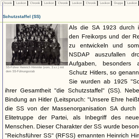
Chronik
Lexikon
Chronik
Lexikon
Chronik
Lexikon
Chronik
Lexikon
Gruppe
Lexikon
Schutzstaffel (SS)
Als die SA 1923 durch 
den Freikorps und der R
zu entwickeln und somi
NSDAP auszufallen dro
Aufgaben, besonders 
SS-Führer Heinrich Himmler (vorn, 3.v.r.) mit
Schutz Hitlers, so genan
dem SS-Führungsstab
Sie wurden ab 1925 "Sch
ihrer Gesamtheit "die Schutzstaffel" (SS). Ne
Bindung an Hitler (Leitspruch: "Unsere Ehre heißt
die SS von der Massenorganisation SA durch ih
Elitetruppe der Partei, als Inbegriff des neuen
Menschen. Dieser Charakter der SS wurde beson
"Reichsführer SS" (RFSS) ernannten Heinrich Hi