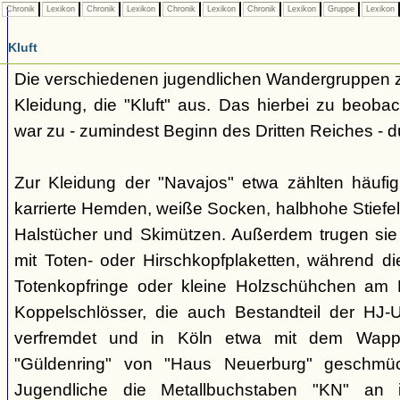
Chronik
Lexikon
Chronik
Lexikon
Chronik
Lexikon
Chronik
Lexikon
Gruppe
Lexikon
Kluft
Die verschiedenen jugendlichen Wandergruppen ze
Kleidung, die "Kluft" aus. Das hierbei zu beo
war zu - zumindest Beginn des Dritten Reiches - du
Zur Kleidung der "Navajos" etwa zählten häufi
karrierte Hemden, weiße Socken, halbhohe Stiefel
Halstücher und Skimützen. Außerdem trugen sie 
mit Toten- oder Hirschkopfplaketten, während die
Totenkopfringe oder kleine Holzschühchen am 
Koppelschlösser, die auch Bestandteil der HJ-
verfremdet und in Köln etwa mit dem Wappe
"Güldenring" von "Haus Neuerburg" geschmück
Jugendliche die Metallbuchstaben "KN" an 