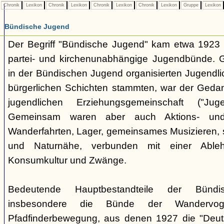
Chronik
Lexikon
Chronik
Lexikon
Chronik
Lexikon
Chronik
Lexikon
Gruppe
Lexikon
Bündische Jugend
Der Begriff "Bündische Jugend" kam etwa 1923 a
partei- und kirchenunabhängige Jugendbünde.
in der Bündischen Jugend organisierten Jugendli
bürgerlichen Schichten stammten, war der Geda
jugendlichen Erziehungsgemeinschaft ("Jug
Gemeinsam waren aber auch Aktions- und
Wanderfahrten, Lager, gemeinsames Musizieren, s
und Naturnähe, verbunden mit einer Ableh
Konsumkultur und Zwänge.
Bedeutende Hauptbestandteile der Bünd
insbesondere die Bünde der Wandervo
Pfadfinderbewegung, aus denen 1927 die "Deuts