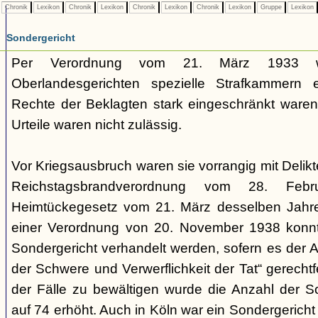
Chronik
Lexikon
Chronik
Lexikon
Chronik
Lexikon
Chronik
Lexikon
Gruppe
Lexikon
Sondergericht
Per Verordnung vom 21. März 1933 
Oberlandesgerichten spezielle Strafkammern e
Rechte der Beklagten stark eingeschränkt waren.
Urteile waren nicht zulässig.
Vor Kriegsausbruch waren sie vorrangig mit Deli
Reichstagsbrandverordnung vom 28. Fe
Heimtückegesetz vom 21. März desselben Jahres
einer Verordnung von 20. November 1938 konnte
Sondergericht verhandelt werden, sofern es der 
der Schwere und Verwerflichkeit der Tat“ gerechtf
der Fälle zu bewältigen wurde die Anzahl der 
auf 74 erhöht. Auch in Köln war ein Sondergericht