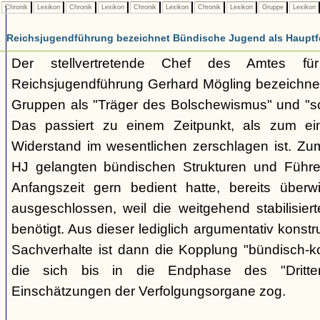
Chronik
Lexikon
Chronik
Lexikon
Chronik
Lexikon
Chronik
Lexikon
Gruppe
Lexikon
Reichsjugendführung bezeichnet Bündische Jugend als Hauptf
Der stellvertretende Chef des Amtes fü
Reichsjugendführung Gerhard Mögling bezeichnet 
Gruppen als "Träger des Bolschewismus" und "sc
Das passiert zu einem Zeitpunkt, als zum ei
Widerstand im wesentlichen zerschlagen ist. Zum
HJ gelangten bündischen Strukturen und Führer
Anfangszeit gern bedient hatte, bereits überwi
ausgeschlossen, weil die weitgehend stabilisier
benötigt. Aus dieser lediglich argumentativ konst
Sachverhalte ist dann die Kopplung "bündisch-
die sich bis in die Endphase des "Dritte
Einschätzungen der Verfolgungsorgane zog.