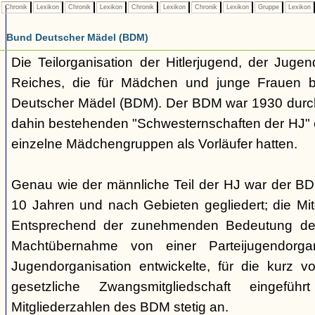
Chronik
Lexikon
Chronik
Lexikon
Chronik
Lexikon
Chronik
Lexikon
Gruppe
Lexikon
Bund Deutscher Mädel (BDM)
Die Teilorganisation der Hitlerjugend, der Jugen
Reiches, die für Mädchen und junge Frauen b
Deutscher Mädel (BDM). Der BDM war 1930 dur
dahin bestehenden "Schwesternschaften der HJ" 
einzelne Mädchengruppen als Vorläufer hatten.
Genau wie der männliche Teil der HJ war der B
10 Jahren und nach Gebieten gegliedert; die Mitg
Entsprechend der zunehmenden Bedeutung der
Machtübernahme von einer Parteijugendorgani
Jugendorganisation entwickelte, für die kurz 
gesetzliche Zwangsmitgliedschaft eingefüh
Mitgliederzahlen des BDM stetig an.