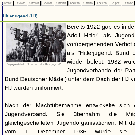
Chronik
Lexikon
Chronik
Lexikon
Chronik
Lexikon
Chronik
Lexikon
Gruppe
Lexikon
Hitlerjugend (HJ)
Bereits 1922 gab es in 
Adolf Hitler" als Jugen
vorübergehenden Verbot d
als "Hitlerjugend, Bund 
wieder belebt. 1932 wurd
Propagandafoto: "Fanfaren der Hitlerjugend"
Jugendverbände der Part
Bund Deutscher Mädel) unter dem Dach der HJ vere
HJ wurden uniformiert.
Nach der Machtübernahme entwickelte sich 
Jugendverband. Sie übernahm die Mitgl
gleichgeschalteten Jugendorganisationen. Mit 
vom 1. Dezember 1936 wurde sie zu