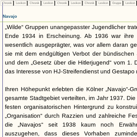
Chronik
Lexikon
Chronik
Lexikon
Chronik
Lexikon
Chronik
Lexikon
Gruppe
Lexikon
Navajo
„Wilde“ Gruppen unangepasster Jugendlicher trate
Ende 1934 in Erscheinung. Ab 1936 war ihre 
wesentlich ausgeprägter, was vor allem daran ge
sie mit dem endgültigen Verbot der bündischen
und dem „Gesetz über die Hitlerjugend“ vom 1. 
das Interesse von HJ-Streifendienst und Gestapo 
Ihren Höhepunkt erlebten die Kölner „Navajo“-Gr
gesamte Stadtgebiet verteilten, im Jahr 1937. Di
festen organisatorischen Hintergrund zu konstru
„Organisation“ durch Razzien und zahlreiche F
die „Navajos“ seit 1938 kaum noch Erwähn
auszugehen, dass dieses Vorhaben zumindes