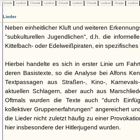
Chronik
Lexikon
Chronik
Lexikon
Chronik
Lexikon
Chronik
Lexikon
Gruppe
Lexikon
Lieder
Neben einheitlicher Kluft und weiteren Erkennung
"subkulturellen Jugendlichen", d.h. die informe
Kittelbach- oder Edelweißpiraten, ein spezifisches 
Hierbei handelte es sich in erster Linie um Fahr
deren Basistexte, so die Analyse bei Alfons K
Textpassagen aus Straßen-, Kino-, Karnevals
aktuellen Schlagern, aber auch aus Marschlie
Oftmals wurden die Texte auch "durch Einfü
kollektiver Gruppenerfahrungen" angereichert und 
die Lieder nicht zuletzt häufig zu einer Provokat
hier insbesondere der Hitlerjugend wurden.