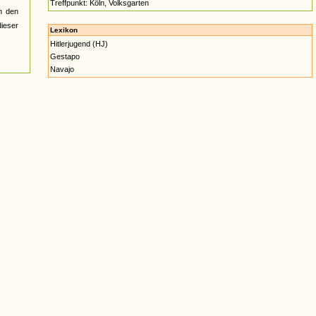
Treffpunkt: Köln, Volksgarten
n den
ieser
Lexikon
Hitlerjugend (HJ)
Gestapo
Navajo