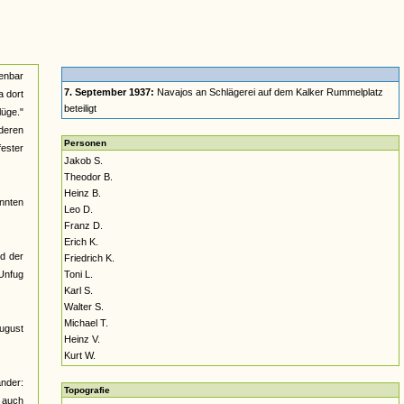
enbar
7. September 1937:
Navajos an Schlägerei auf dem Kalker Rummelplatz
a dort
beteiligt
lüge."
nderen
Personen
fester
Jakob S.
Theodor B.
Heinz B.
nnten
Leo D.
Franz D.
Erich K.
nd der
Friedrich K.
 Unfug
Toni L.
Karl S.
Walter S.
Michael T.
August
Heinz V.
Kurt W.
ander:
Topografie
h auch