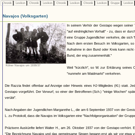
Chronik
Lexikon
Chronik
Lexikon
Chronik
Lexikon
Chronik
Lexikon
Gruppe
Lexikon
Navajos (Volksgarten)
In seinem Verhör der Gestapo wegen seiner 
"auf eindringlichen Vorhalt" - zu, dass er dur
eine Gruppe Jugendlicher verkehre, die sich
Nach dem ersten Besuch im Volksgarten, so W
Aufnahme in den Bund oder Kreis kann nicht d
Bund, der eng zusammenhält."
Kölner Navajos um 1936/37
Weil "kürzlich", so W. zur Erklärung seines
"nunmehr am Waidmarkt" verkehren.
Die Razzia findet offenbar auf Anzeige oder Hinweis eines HJ-Mitgliedes (Kl.) statt.
Gestapo vorgeführt. Der Vorwurf, so einer der Betroffenen (Sch.) "einige Wochen" spä
verübt".
Nach Angaben der Jugendlichen Margarethe L., die am 6 September 1937 von der Gestapo 
L. zu Protokoll, dass die Navajos im Volksgarten eine "Nachfolgeorganisation" der Grup
Präzisere Auskünfte liefert Walter H., am 26. Oktober 1937 von der Gestapo verhört. E
"Die Bezeichnung Navajos und das gemeinsame Singen begann erst als wir vor etwa vie