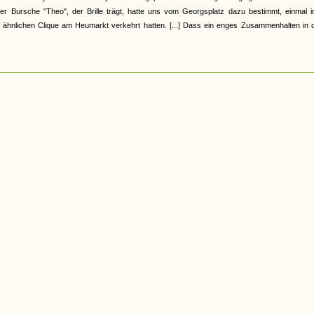
r Bursche "Theo", der Brille trägt, hatte uns vom Georgsplatz dazu bestimmt, einmal i
 ähnlichen Clique am Heumarkt verkehrt hatten. [...] Dass ein enges Zusammenhalten in d