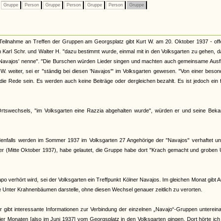
Gruppe
Person
Gruppe
Person
Gruppe
Person
Gruppe
Teilnahme an Treffen der Gruppen am Georgsplatz gibt Kurt W. am 20. Oktober 1937 - off
ch Karl Schr. und Walter H. "dazu bestimmt wurde, einmal mit in den Volksgarten zu gehen, d
 'Navajos' nenne". "Die Burschen würden Lieder singen und machten auch gemeinsame Ausf
. weiter, sei er "ständig bei diesen 'Navajos'" im Volksgarten gewesen. "Von einer beso
ie Rede sein. Es werden auch keine Beiträge oder dergleichen bezahlt. Es ist jedoch ein 
 Ortswechsels, "im Volksgarten eine Razzia abgehalten wurde", würden er und seine Beka
 Jedenfalls werden im Sommer 1937 im Volksgarten 27 Angehörige der "Navajos" verhaftet u
ter (Mitte Oktober 1937), habe gelautet, die Gruppe habe dort "Krach gemacht und groben
verhört wird, sei der Volksgarten ein Treffpunkt Kölner Navajos. Im gleichen Monat gibt 
pe Unter Krahnenbäumen darstelle, ohne diesen Wechsel genauer zeitlich zu verorten.
r gibt interessante Informationen zur Verbindung der einzelnen „Navajo“-Gruppen unterein
r Monaten [also im Juni 1937] vom Georgsplatz in den Volksgarten gingen. Dort hörte ic