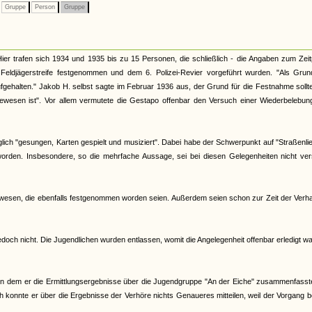
Gruppe
Person
Gruppe
er trafen sich 1934 und 1935 bis zu 15 Personen, die schließlich - die Angaben zum Zei
Feldjägerstreife festgenommen und dem 6. Polizei-Revier vorgeführt wurden. "Als Grun
ehalten." Jakob H. selbst sagte im Februar 1936 aus, der Grund für die Festnahme sollt
gewesen ist". Vor allem vermutete die Gestapo offenbar den Versuch einer Wiederbelebun
glich "gesungen, Karten gespielt und musiziert". Dabei habe der Schwerpunkt auf "Straßenli
worden. Insbesondere, so die mehrfache Aussage, sei bei diesen Gelegenheiten nicht ver
wesen, die ebenfalls festgenommen worden seien. Außerdem seien schon zur Zeit der Verha
edoch nicht. Die Jugendlichen wurden entlassen, womit die Angelegenheit offenbar erledigt wa
in dem er die Ermittlungsergebnisse über die Jugendgruppe "An der Eiche" zusammenfasste
h konnte er über die Ergebnisse der Verhöre nichts Genaueres mitteilen, weil der Vorgang b