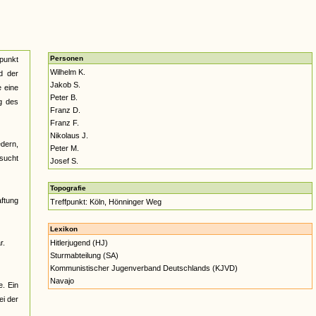
Personen
tpunkt
Wilhelm K.
d der
Jakob S.
e eine
Peter B.
g des
Franz D.
Franz F.
Nikolaus J.
edern,
Peter M.
sucht
Josef S.
Topografie
ftung
Treffpunkt: Köln, Hönninger Weg
Lexikon
r.
Hitlerjugend (HJ)
Sturmabteilung (SA)
Kommunistischer Jugenverband Deutschlands (KJVD)
Navajo
. Ein
ei der