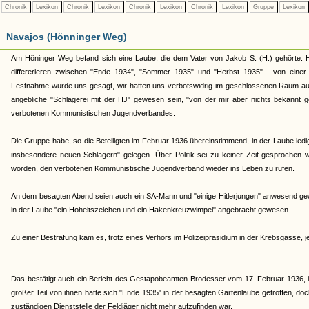
Chronik
Lexikon
Chronik
Lexikon
Chronik
Lexikon
Chronik
Lexikon
Gruppe
Lexikon
Navajos (Hönninger Weg)
Am Höninger Weg befand sich eine Laube, die dem Vater von Jakob S. (H.) gehörte. Hi
differerieren zwischen "Ende 1934", "Sommer 1935" und "Herbst 1935" - von einer 
Festnahme wurde uns gesagt, wir hätten uns verbotswidrig im geschlossenen Raum aufg
angebliche "Schlägerei mit der HJ" gewesen sein, "von der mir aber nichts bekannt 
verbotenen Kommunistischen Jugendverbandes.
Die Gruppe habe, so die Beteiligten im Februar 1936 übereinstimmend, in der Laube ledi
insbesondere neuen Schlagern" gelegen. Über Politik sei zu keiner Zeit gesprochen 
worden, den verbotenen Kommunistische Jugendverband wieder ins Leben zu rufen.
An dem besagten Abend seien auch ein SA-Mann und "einige Hitlerjungen" anwesend ge
in der Laube "ein Hoheitszeichen und ein Hakenkreuzwimpel" angebracht gewesen.
Zu einer Bestrafung kam es, trotz eines Verhörs im Polizeipräsidium in der Krebsgasse, j
Das bestätigt auch ein Bericht des Gestapobeamten Brodesser vom 17. Februar 1936, 
großer Teil von ihnen hätte sich "Ende 1935" in der besagten Gartenlaube getroffen, doc
zuständigen Dienststelle der Feldjäger nicht mehr aufzufinden war.