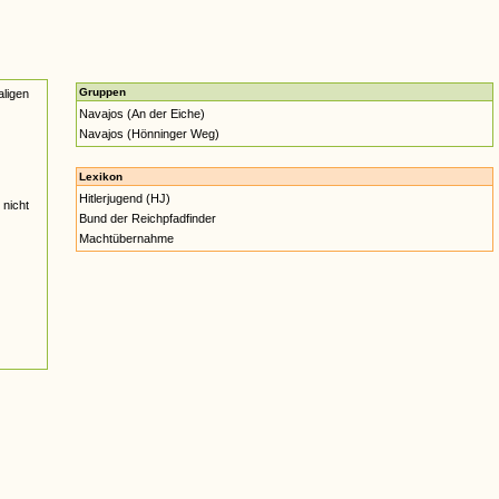
Gruppen
ligen
Navajos (An der Eiche)
Navajos (Hönninger Weg)
Lexikon
Hitlerjugend (HJ)
 nicht
Bund der Reichpfadfinder
Machtübernahme