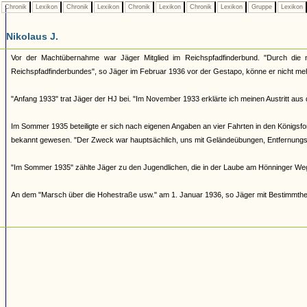
Chronik
Lexikon
Chronik
Lexikon
Chronik
Lexikon
Chronik
Lexikon
Gruppe
Lexikon
Nikolaus J.
Vor der Machtübernahme war Jäger Mitglied im Reichspfadfinderbund. "Durch die n
Reichspfadfinderbundes", so Jäger im Februar 1936 vor der Gestapo, könne er nicht m
"Anfang 1933" trat Jäger der HJ bei. "Im November 1933 erklärte ich meinen Austritt aus 
Im Sommer 1935 beteiligte er sich nach eigenen Angaben an vier Fahrten in den Königsfo
bekannt gewesen. "Der Zweck war hauptsächlich, uns mit Geländeübungen, Entfernungsschä
"Im Sommer 1935" zählte Jäger zu den Jugendlichen, die in der Laube am Hönninger Weg
An dem "Marsch über die Hohestraße usw." am 1. Januar 1936, so Jäger mit Bestimmthei