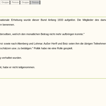
Gruppe
Person
Gruppe
Person
ationale Erhebung wurde dieser Bund Anfang 1933 aufgelöst. Die Mitglieder des dama
ehr benennen.
derselben, weil ich den monatlichen Beitrag nicht mehr aufbringen konnte."
rst sowie nach Altenberg und Lohmar. Außer Herff und Botz seien ihm die übrigen Teilnehmer
tzen usw. zu betätigen." Politik habe nie eine Rolle gespielt.
 verhaftet wurden.
t, habe er nicht teilgenommen.