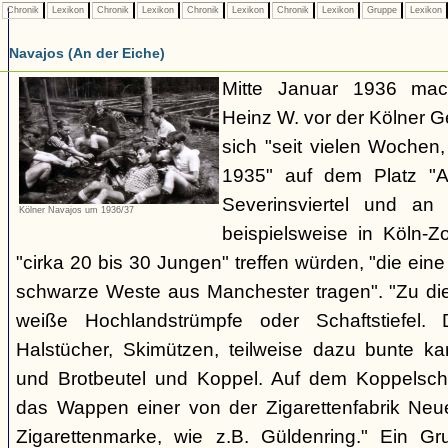
Chronik
Lexikon
Chronik
Lexikon
Chronik
Lexikon
Chronik
Lexikon
Gruppe
Lexikon
Navajos (An der Eiche)
Mitte Januar 1936 mach
Heinz W. vor der Kölner 
sich "seit vielen Wochen
1935" auf dem Platz "A
Severinsviertel und an
Kölner Navajos um 1936/37
beispielsweise in Köln-Z
"cirka 20 bis 30 Jungen" treffen würden, "die ei
schwarze Weste aus Manchester tragen". "Zu dies
weiße Hochlandstrümpfe oder Schaftstiefel.
Halstücher, Skimützen, teilweise dazu bunte kar
und Brotbeutel und Koppel. Auf dem Koppelschl
das Wappen einer von der Zigarettenfabrik Ne
Zigarettenmarke, wie z.B. Güldenring." Ein Gr