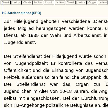
Chronik
Lexikon
Chronik
Lexikon
Chronik
Lexikon
Chronik
Lexikon
Gruppe
Lexikon
HJ-Streifendienst (SRD)
Zur Hitlerjugend gehörten verschiedene „Dienst
jedes Mitglied herangezogen werden konnte, u
Dienst, ab 1935 der Wehr und Arbeitsdienst, in
„Jugenddienst“.
Der Streifendienst der Hitlerjugend wurde schon 
von "Jugendpolizei": Er kontrollierte das Verha
Öffentlichkeit und die Einhaltung von Jugends
Freizeit, außerdem sollten feindliche Gruppenbil
Der Streifendienst war das Organ zur Üb
Jugendlicher im Alter von 10-18 Jahren, die Ang
selbst mit eingeschlossen. Bei der Durchführu
sich HJ-Angehörige polizeiliche Befugnisse an, di