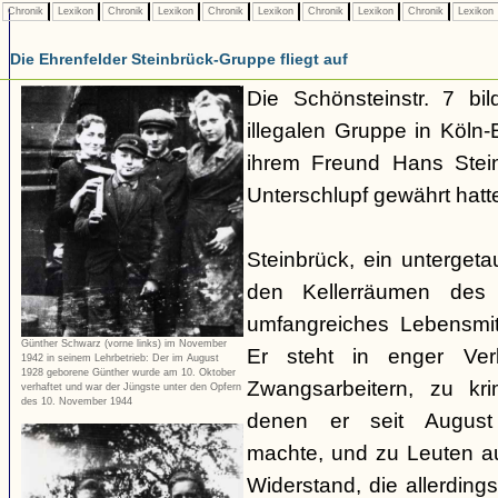
Chronik
Lexikon
Chronik
Lexikon
Chronik
Lexikon
Chronik
Lexikon
Chronik
Lexikon
Die Ehrenfelder Steinbrück-Gruppe fliegt auf
Die Schönsteinstr. 7 bil
illegalen Gruppe in Köln-E
ihrem Freund Hans Stein
Unterschlupf gewährt hatt
Steinbrück, ein untergetau
den Kellerräumen des 
umfangreiches Lebensmit
Günther Schwarz (vorne links) im November
Er steht in enger Ver
1942 in seinem Lehrbetrieb: Der im August
1928 geborene Günther wurde am 10. Oktober
Zwangsarbeitern, zu kri
verhaftet und war der Jüngste unter den Opfern
des 10. November 1944
denen er seit August
machte, und zu Leuten 
Widerstand, die allerdin