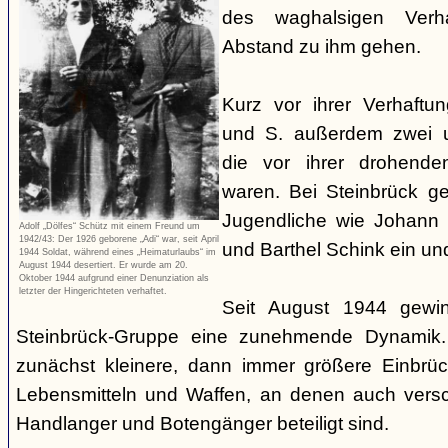
des waghalsigen Verha
Abstand zu ihm gehen.
Kurz vor ihrer Verhaftu
und S. außerdem zwei u
die vor ihrer drohenden
waren. Bei Steinbrück g
Jugendliche wie Johann 
Adolf „Dölfes“ Schütz mit einem Freund um
1942/43: Der 1926 geborene „Adi“ war, seit April
und Barthel Schink ein un
1944 Soldat, während eines „Heimaturlaubs“ im
August 1944 desertiert. Er wurde am 20.
Oktober 1944 aufgrund einer Denunziation als
letzter der Hingerichteten verhaftet.
Seit August 1944 gewin
Steinbrück-Gruppe eine zunehmende Dynamik.
zunächst kleinere, dann immer größere Einbrü
Lebensmitteln und Waffen, an denen auch versc
Handlanger und Botengänger beteiligt sind.