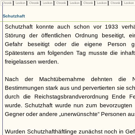
Chronik
Lexikon
Chronik
Lexikon
Chronik
Lexikon
Chronik
Lexikon
Chronik
Lexikon
Schutzhaft
Schutzhaft konnte auch schon vor 1933 verh
Störung der öffentlichen Ordnung beseitigt, e
Gefahr beseitigt oder die eigene Person ge
Spätestens am folgenden Tag musste die inhaft
freigelassen werden.
Nach der Machtübernahme dehnten die Nati
Bestimmungen stark aus und pervertierten sie schli
durch die Reichstagsbrandverordnung Ende F
wurde. Schutzhaft wurde nun zum bevorzugten I
Gegner oder andere „unerwünschte“ Personen au
Wurden Schutzhafthäftlinge zunächst noch in Gef