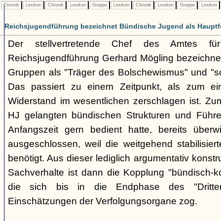
Chronik
Lexikon
Chronik
Lexikon
Gruppe
Lexikon
Chronik
Lexikon
Gruppe
Lexikon
Reichsjugendführung bezeichnet Bündische Jugend als Hauptf
Der stellvertretende Chef des Amtes fü
Reichsjugendführung Gerhard Mögling bezeichnet 
Gruppen als "Träger des Bolschewismus" und "sc
Das passiert zu einem Zeitpunkt, als zum ei
Widerstand im wesentlichen zerschlagen ist. Zum
HJ gelangten bündischen Strukturen und Führer
Anfangszeit gern bedient hatte, bereits überwi
ausgeschlossen, weil die weitgehend stabilisier
benötigt. Aus dieser lediglich argumentativ konst
Sachverhalte ist dann die Kopplung "bündisch-
die sich bis in die Endphase des "Dritte
Einschätzungen der Verfolgungsorgane zog.