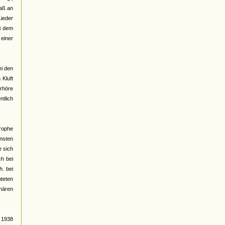
daß an
ieder
ei dem
 einer
ei den
 Kluft
erhöre
ntlich
rophe
nsten
e sich
ch bei
h. bei
hteten
nären
 1938