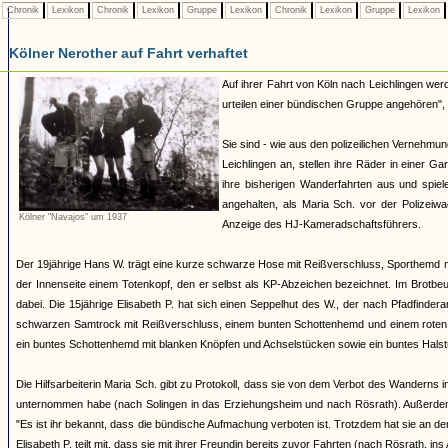
Chronik
Lexikon
Chronik
Lexikon
Gruppe
Lexikon
Chronik
Lexikon
Gruppe
Lexikon
Kölner Nerother auf Fahrt verhaftet
Auf ihrer Fahrt von Köln nach Leichlingen werd
urteilen einer bündischen Gruppe angehören", 
Sie sind - wie aus den polizeilichen Vernehm
Leichlingen an, stellen ihre Räder in einer G
ihre bisherigen Wanderfahrten aus und spiel
angehalten, als Maria Sch. vor der Polizei
Kölner "Navajos" um 1937
Anzeige des HJ-Kameradschaftsführers.
Der 19jährige Hans W. trägt eine kurze schwarze Hose mit Reißverschluss, Sporthemd 
der Innenseite einem Totenkopf, den er selbst als KP-Abzeichen bezeichnet. Im Brotbeut
dabei. Die 15jährige Elisabeth P. hat sich einen Seppelhut des W., der nach Pfadfinder
schwarzen Samtrock mit Reißverschluss, einem bunten Schottenhemd und einem roten Hal
ein buntes Schottenhemd mit blanken Knöpfen und Achselstücken sowie ein buntes Halst
Die Hilfsarbeiterin Maria Sch. gibt zu Protokoll, dass sie von dem Verbot des Wanderns
unternommen habe (nach Solingen in das Erziehungsheim und nach Rösrath). Außerdem 
"Es ist ihr bekannt, dass die bündische Aufmachung verboten ist. Trotzdem hat sie an den
Elisabeth P. teilt mit, dass sie mit ihrer Freundin bereits zuvor Fahrten (nach Rösrath, 