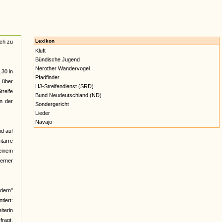
Lexikon
ach zu
Kluft
Bündische Jugend
Nerother Wandervogel
.30 in
Pfadfinder
n über
HJ-Streifendienst (SRD)
reife
Bund Neudeutschland (ND)
n der
Sondergericht
Lieder
Navajo
nd auf
itarre
 einem
ferner
üdern"
iert:
iterin
fragt,