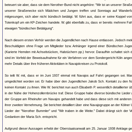
beteuert sie aber, dass sie dem Nerother-Bund nicht angehöre: "Mir ist an unserer Straß
unserer Straßenecke sich Mädchen und Jungen treffen und Sonntags auf Wanderfa
mitgesungen, sich aber nicht bündisch betätigt. W. führt aus, dass er seine Koppel v
Totenkopf um ein KP-Zeichen handele. W. gibt ebenfalls zu, dass er bereits mehrere Fa
etwaigen "bündischen Betätigung".
Nach diesem ersten Verhör werden die Jugendlichen nach Hause entlassen. Jedoch meld
Beschuldigten ohne Frage um Mitglieder bzw. Anhänger irgend einer Bündischen Jugend
(Karierte Hemden mit Achselstücken, Halstüchern pp.) hervor. Daraufhin schaltet sich
sind im Vorfeld der Beweisaufnahme für ein Verfahren vor dem Sondergericht Köln anges
mehr Details über ihre früheren Aktivitäten in Navajokreisen zu Protokoll.
So teilt W. mit, dass er im Juni 1937 einmal mit Navajos auf Fahrt gegangen sei. M
umgedichtet worden sei. Er habe über den Jugendlichen Jakob Sch. Kontakt zu den 
keinen Kontakt zu ihnen. Wie W. berichtet nun auch Elisabeth P. wesentlich detaillierter
in der Nähe der Hohenzollernbrücke traf. Diese Gruppe habe diverse bündische Lieder 
der Gruppe am Rheinufer um Navajos gehandelt habe und dass diese sich mit anderen "
ihrer zweiten Vernehmung. Sie berichtet detailliert über eine Navajogruppe an der Kölne
Lieder der "Nerother Bummler" und "Wir traben in die Weite." Dabei drängt sich der
Gedanken der Maria Sch. entspricht.
Aufgrund dieser Aussagen erhebt der Oberstaatsanwalt am 25. Januar 1938 Anklage ge