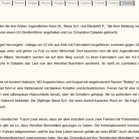
Gruppe
Person
Gruppe
Person
Gruppe
Person
Lexikon
Chronik
Lexikon
Chronik
en die drei Kölner Jugendlichen Hans W., Maria Sch. und Elisabeth P., "die ihrer Kleidung n
von einem HJ-Streifenführer angehalten und zur Ortspolizei Opladen gebracht.
ungen hervorgeht - mittags um 12 Uhr aus Köln mit Fahrrädern losgefahren, kommen gegen 14
arage unter und gehen zu Fuß zu einer Wirtschaft. Dort tauschen sich die drei Jugendliche
en Billard. Vermutlich werden sie auf dem Weg zurück zu ihren Fahrrädern von der HJ-St
wache in Opladen das Lied von den Nerother Bummlern anstimmt. So steht es zumindest i
mit rot-buntem Halstuch, ND-Koppelschloss und Koppel mit eingekratztem Namen "Bobby" u
el führt er eine Kletterweste mit blanken Knöpfen und Achselstücken. Ferner hat W. eine G
art eine silbergrauer Halsschlaufe besaß, über die Schultern gehängt. Sie ist außerdem mit
stuch bekleidet. Die 16jährige Maria Sch. hat einen dunkel-karierten Rock an. Sie trägt 
uch.
 in bündischer Tracht zwar wisse, dass sie aber trotzdem zuvor zwei Fahrten mit "Fahrtenbr
gibt sie zu, dass Nerother Bummellied gesungen zu haben. Der Kriminalassistent komment
 Fahrten teilgenommen, weil ihr das freie Leben besser gefalle als beim BDM." Auch die Arbe
ins Ammerländchen) unternommen habe. Von der Ortspolizei auf ihre "bündischen Aktivitäten" be