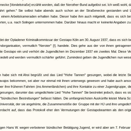
enecke [Vondelstraße] erzählt worden, daß der Nerother-Bund aufgelöst sei. Ich weiß wohl, 
hrt gehen." Sie selbst habe abends auch schon an der Straßenecke gestanden und L
on einem Arbeitskameraden erhalten habe. Dieser habe ihm auch mitgeteilt, dass es sich b
hrten, u.a. nach Solingen unternommen habe. Darüber hinaus macht er keinerlei Angaben zu
et der Opladener Kriminalkommissar der Gestapo Köln am 30. August 1937, dass es sich b
organisation, vermutlich "Neroter" [!]. handele. Dies gehe aus der von ihnen getragenen
 die Gestapo ein und verhört die Jugendlichen im Dezember 1937 ein zweites Mal. Diese V
iedelt und werden vermutlich schärfer geführt. Zumindest geben die Jugendlichen nun wese
an habe sich mit Ahoi begrüßt und das Lied "Hohe Tannen" gesungen, wobei die letzte St
Navajos bekommen, sei aber nur einmal mit ihnen unterwegs gewesen und habe auch anso
 über ihre früheren Fahrten (ins Ammerländchen) und ihre Kontakte zu einer Jugendgruppe, di
gesungen, darunter das umgedichtete Lied "Hohe Tannen" Sie bestreitet jedoch, dass es si
bündischen Bestrebungen" befasst hätten. Die umfangreichsten Auskünfte leistet Maria Sc
r Universität, der sie angehörte, die Zusammenstöße der Gruppe mit der HJ und ihre umgedic
 Verdacht auf, dass das Protokoll eher den Vermutungen der Gestapobeamten als den origi
gen Hans W. wegen verbotener bündischer Betätigung Jugend, er wird aber am 7. Februar