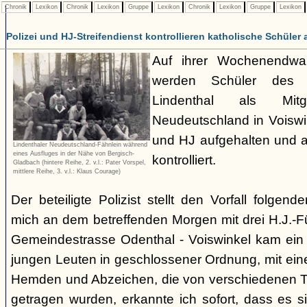
Chronik
Lexikon
Chronik
Lexikon
Gruppe
Lexikon
Chronik
Lexikon
Gruppe
Lexikon
Polizei und HJ-Streifendienst kontrollieren katholische Schüler 
Auf ihrer Wochenendwa
werden Schüler des 
Lindenthal als Mit
Neudeutschland in Voiswi
und HJ aufgehalten und a
Lindenthaler Neudeutschland-Fähnlein während
eines Ausfluges in der Nähe von Bergisch-
kontrolliert.
Gladbach (hintere Reihe, 2. v.l.: Pater Vorspel,
mittlere Reihe, 3. v.l.: Klaus Courage)
Der beteiligte Polizist stellt den Vorfall folgen
mich an dem betreffenden Morgen mit drei H.J.-Füh
Gemeindestrasse Odenthal - Voiswinkel kam ein
jungen Leuten in geschlossener Ordnung, mit ein
Hemden und Abzeichen, die von verschiedenen T
getragen wurden, erkannte ich sofort, dass es s