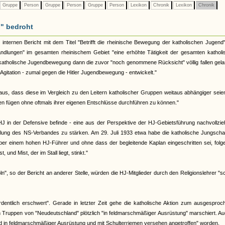
Gruppe
Person
Gruppe
Person
Gruppe
Person
Lexikon
Chronik
Lexikon
Chronik
n" bedroht
nternen Bericht mit dem Titel "Betrifft die rheinische Bewegung der katholischen Jugend
handlungen" im gesamten rheinischem Gebiet "eine erhöhte Tätigkeit der gesamten kathol
tholische Jugendbewegung dann die zuvor "noch genommene Rücksicht" völlig fallen gela
Agitation - zumal gegen die Hitler Jugendbewegung - entwickelt."
 aus, dass diese im Vergleich zu den Leitern katholischer Gruppen weitaus abhängiger seie
en fügen ohne oftmals ihrer eigenen Entschlüsse durchführen zu können."
ie HJ in der Defensive befinde - eine aus der Perspektive der HJ-Gebietsführung nachvollzi
 Stellung des NS-Verbandes zu stärken. Am 29. Juli 1933 etwa habe die katholische Jungsch
ber einem hohen HJ-Führer und ohne dass der begleitende Kaplan eingeschritten sei, folg
 und Mist, der im Stall liegt, stinkt."
", so der Bericht an anderer Stelle, würden die HJ-Mitglieder durch den Religionslehrer "
rdentlich erschwert". Gerade in letzter Zeit gehe die katholische Aktion zum ausgesproc
n Truppen von "Neudeutschland" plötzlich "in feldmarschmäßiger Ausrüstung" marschiert. A
and in feldmarschmäßiger Ausrüstung und mit Schulterriemen versehen angetroffen" worden.