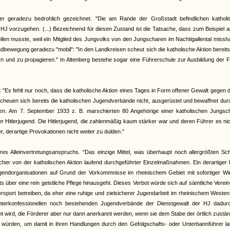
der geradezu bedrohlich gezeichnet. "Die am Rande der Großstadt befindlichen katholi
 HJ vorzugehen. (...) Bezeichnend für diesen Zustand ist die Tatsache, dass zum Beispiel 
len musste, weil ein Mitglied des Jungvolks von den Jungscharen im Nachtigallental missh
bewegung geradezu "mobil": "In den Landkreisen scheut sich die katholische Aktion bereits
rn und zu propagieren." In Altenberg bestehe sogar eine Führerschule zur Ausbildung der 
": "Es fehlt nur noch, dass die katholische Aktion eines Tages in Form offener Gewalt gegen 
scheuen sich bereits die katholischen Jugendverbände nicht, ausgerüstet und bewaffnet dur
ren. Am 7. September 1933 z. B. marschierten 80 Angehörige einer katholischen Jungsch
r Hitlerjugend. Die Hitlerjugend, die zahlenmäßig kaum stärker war und deren Führer es ni
, derartige Provokationen nicht weiter zu dulden."
ihres Alleinvertretungsanspruchs. "Das einzige Mittel, was überhaupt noch allergrößten S
cher von der katholischen Aktion laufend durchgeführter Einzelmaßnahmen. Ein derartiger 
gendorganisationen auf Grund der Vorkommnisse im rheinischem Gebiet mit sofortiger Wi
 über eine rein geistliche Pflege hinausgeht. Dieses Verbot würde sich auf sämtliche Verei
port betreiben, da eher eine ruhige und zielsicherer Jugendarbeit im rheinischem Westen
d interkonfessionellen noch bestehenden Jugendverbände der Dienstgewalt der HJ dadur
t wird, die Förderer aber nur dann anerkannt werden, wenn sie dem Stabe der örtlich zustä
rt würden, um damit in ihren Handlungen durch den Gefolgschafts- oder Unterbannführer l