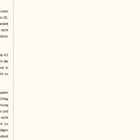
schen
am 25.
andelt
 nicht
Führer
die HJ
ch die
ar in
cht zu
chaden
Erfolg
rkung
ne und
 nicht
ch zu
ndigen
aufend