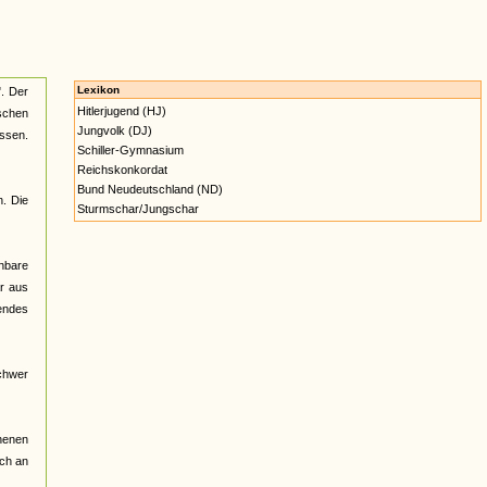
Lexikon
". Der
Hitlerjugend (HJ)
ischen
Jungvolk (DJ)
ssen.
Schiller-Gymnasium
Reichskonkordat
Bund Neudeutschland (ND)
n. Die
Sturmschar/Jungschar
ehbare
ar aus
endes
schwer
henen
uch an