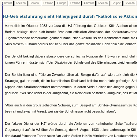
Chronik
Lexikon
Chronik
Lexikon
Gruppe
Lexikon
Chronik
Lexikon
Gruppe
Lexikon
HJ-Gebietsführung sieht Hitlerjugend durch "katholische Aktio
Vermutlich im Oktober 1933 verfasst die HJ-Führung des Gebietes Köln-Aachen einen i
Bericht beklagt, dass sich bereits "vor dem offiziellen Abschluss der Konkordatsver
Jugendverbände bemerkbar" gemacht habe. Nach Abschluss des Konkordats habe die ka
"Aus diesem Zustand heraus hat sich über das ganze rheinische Gebiet hin eine lebhafte 
Der Bericht beklagt dabei insbesondere die schlechte Position der HJ-Führer und führt
jungen Führer müssten sich "der Disziplin der Schule und des Elternhauses gleichermaß
Der Bericht listet eine Fülle an Zwischenfällen als Belege dafür auf, wie stark sich d
Strategie, galt es doch, die im katholischen Rheinland beileibe noch nicht gefestigte
Nippes eine Straßenbahnfahrt unternommen, in deren Verlauf einer der Jungen gegenü
geäußert: "Wir sind lieber in der Jungschar, sie bleibt auch bestehen. Jungvolk, das ist Mist,
"Aber auch in den großstädtischen Schulen, zum Beispiel am Schiller-Gymnasium zu Köln
bestraft und zwar mit Arrest, weil sie die Schulmesse nicht besucht haben".
Der "aktive Dienst der HJ" würde durch die Aktionen von katholischer Seite "außero
Gegenangriff auf die HJ über. Am Sonntag, dem 6. August 1933 seien nachmittags in Köl
den darauf folgenden Tagen seien "an vielen Stellen in Köln Mitglieder von Neudeutschl