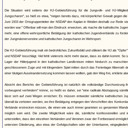
Die Situation wird seitens der HJ-Gebietsführung für die Jungvolk- und HJ-Mitglie
Jungscharen", so hieß es etwa, "neigen bereits dazu, mit körperlicher Gewalt gegen die
Juni 1933 der Ortsgruppenleiter der NSDAP den Kaplan in Weiden deshalb zur Rede stel
worden war." Offenbar will man den Eindruck erwecken, als mache die katholische Jugend
mehr, eine offene wehrsportliche Betätigung der katholischen Jugendverbände zu forde
der Jungmännervereine und katholischen Jungscharen im Wehrsport.
Die HJ-Gebietsführung malt ein bedrohliches Zukunftsbild und stilisiert die HJ als "Opfer
und NSDAP losschlägt. Viel fehlt vielerorts nicht mehr daran, dass es dahin kommt. So 
Lager der Hitlerjugend in den katholischen Landkreisen mitten hindurch zu marschie
geschlossenem Zuge und mit klingendem Spiel mitten durch das Ferienlager Altenrath de
einer blutigen Auseinandersetzung kommen lassen wollten, gab den Weg frei, erklärte aber
Absicht des Berichts der Gebietsführung ist natürlich die vollständige Durchsetzung 
vorbeugend verhindern" könne, so heißt es daher, sei "eine radikale Abstoppung sämtli
lässt sich auf zwei Wegen erreichen: Es müssen entweder sämtliche katholischen Ju
überall da verboten werden, wo ihre Betätigung entgegen den Vorschriften des Konkordats
Verbände erstrecken müssen, die einen wie auch immer gearteten so genannten Wanders
möglich sein wird. Die zweite Möglichkeit wäre die, sämtliche konfessionellen un
unterstellen, dass den einzelnen Verbänden und Vereinen zwar der Fortbestand ermöglich
untersten Gliederung, also etwa der Gefolgschaften oder der Unterbanne, eingegliede