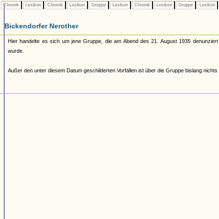
Chronik
Lexikon
Chronik
Lexikon
Gruppe
Lexikon
Chronik
Lexikon
Gruppe
Lexikon
Bickendorfer Nerother
Hier handelte es sich um jene Gruppe, die am Abend des 21. August 1935 denunzier
wurde.
Außer den unter diesem Datum geschilderten Vorfällen ist über die Gruppe bislang nichts