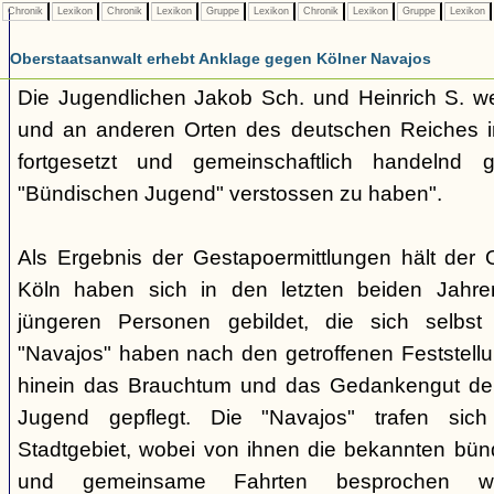
Chronik
Lexikon
Chronik
Lexikon
Gruppe
Lexikon
Chronik
Lexikon
Gruppe
Lexikon
Oberstaatsanwalt erhebt Anklage gegen Kölner Navajos
Die Jugendlichen Jakob Sch. und Heinrich S. w
und an anderen Orten des deutschen Reiches 
fortgesetzt und gemeinschaftlich handelnd
"Bündischen Jugend" verstossen zu haben".
Als Ergebnis der Gestapoermittlungen hält der O
Köln haben sich in den letzten beiden Jahr
jüngeren Personen gebildet, die sich selbst
"Navajos" haben nach den getroffenen Feststellung
hinein das Brauchtum und das Gedankengut de
Jugend gepflegt. Die "Navajos" trafen sic
Stadtgebiet, wobei von ihnen die bekannten bü
und gemeinsame Fahrten besprochen wu