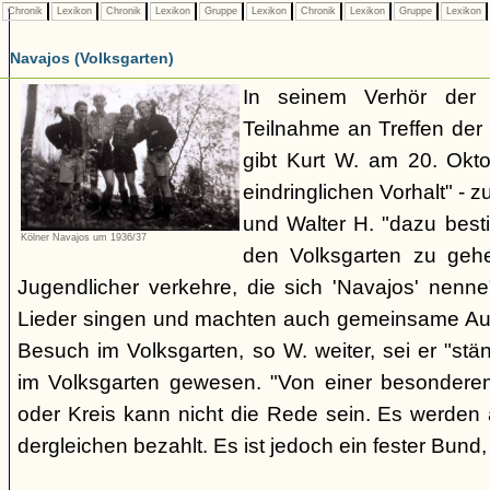
Chronik
Lexikon
Chronik
Lexikon
Gruppe
Lexikon
Chronik
Lexikon
Gruppe
Lexikon
Navajos (Volksgarten)
In seinem Verhör der
Teilnahme an Treffen de
gibt Kurt W. am 20. Okto
eindringlichen Vorhalt" - z
und Walter H. "dazu best
Kölner Navajos um 1936/37
den Volksgarten zu geh
Jugendlicher verkehre, die sich 'Navajos' nenn
Lieder singen und machten auch gemeinsame Aus
Besuch im Volksgarten, so W. weiter, sei er "stän
im Volksgarten gewesen. "Von einer besonder
oder Kreis kann nicht die Rede sein. Es werden 
dergleichen bezahlt. Es ist jedoch ein fester Bun