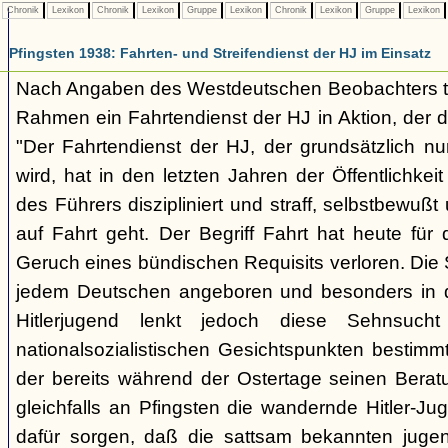
Chronik
Lexikon
Chronik
Lexikon
Gruppe
Lexikon
Chronik
Lexikon
Gruppe
Lexikon
Pfingsten 1938: Fahrten- und Streifendienst der HJ im Einsatz
Nach Angaben des Westdeutschen Beobachters trit
Rahmen ein Fahrtendienst der HJ in Aktion, der di
"Der Fahrtendienst der HJ, der grundsätzlich nu
wird, hat in den letzten Jahren der Öffentlichkei
des Führers diszipliniert und straff, selbstbewußt 
auf Fahrt geht. Der Begriff Fahrt hat heute für
Geruch eines bündischen Requisits verloren. Die S
jedem Deutschen angeboren und besonders in d
Hitlerjugend lenkt jedoch diese Sehnsuc
nationalsozialistischen Gesichtspunkten bestimmt 
der bereits während der Ostertage seinen Berat
gleichfalls an Pfingsten die wandernde Hitler-J
dafür sorgen, daß die sattsam bekannten jugen