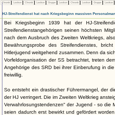
Chronik
Lexikon
Chronik
Lexikon
Gruppe
Lexikon
Chronik
Lexikon
Gruppe
Lexikon
HJ-Streifendienst hat nach Kriegsbeginn massiven Personalma
Bei Kriegsbeginn 1939 hat der HJ-Streifend
Streifendienstangehörigen seinen höchsten Mitgl
nach dem Ausbruch des Zweiten Weltkriegs, also 
Bewährungsprobe des Streifendienstes, bricht
Hitlerjugend weitgehend zusammen. Denn da sich 
Vorfeldorganisation der SS betrachtet, treten d
Angehörige des SRD bei ihrer Einberufung in die
freiwillig.
So entsteht ein drastischer Führermangel, der die
der HJ verringert. Die im Zweiten Weltkrieg anstei
Verwahrlosungstendenzen" der Jugend - so die M
seien dadurch erst bewirkt und gefördert worden. 