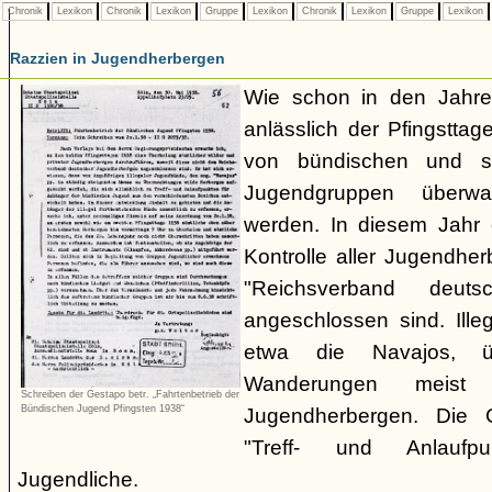
Chronik
Lexikon
Chronik
Lexikon
Gruppe
Lexikon
Chronik
Lexikon
Gruppe
Lexikon
Razzien in Jugendherbergen
Wie schon in den Jahre
anlässlich der Pfingstt
von bündischen und son
Jugendgruppen überw
werden. In diesem Jahr 
Kontrolle aller Jugendhe
"Reichsverband deuts
angeschlossen sind. Ille
etwa die Navajos, ü
Wanderungen meist 
Schreiben der Gestapo betr. „Fahrtenbetrieb der
Bündischen Jugend Pfingsten 1938“
Jugendherbergen. Die 
"Treff- und Anlaufp
Jugendliche.