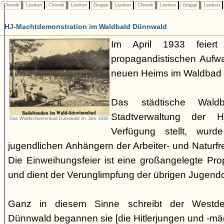
Chronik
Lexikon
Chronik
Lexikon
Gruppe
Lexikon
Chronik
Lexikon
Gruppe
Lexikon
HJ-Machtdemonstration im Waldbald Dünnwald
Im April 1933 feier
propagandistischen Aufw
neuen Heims im Waldbad
Das städtische Wald
Stadtverwaltung der 
Das Waldschwimmbad Dünnwald im Jahr 1938
Verfügung stellt, wu
jugendlichen Anhängern der Arbeiter- und Natur
Die Einweihungsfeier ist eine großangelegte Pro
und dient der Verunglimpfung der übrigen Jugend
Ganz in diesem Sinne schreibt der Westdeu
Dünnwald begannen sie [die Hitlerjungen und -mä