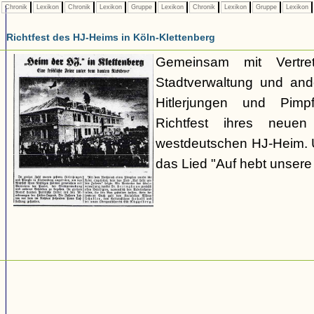
Chronik
Lexikon
Chronik
Lexikon
Gruppe
Lexikon
Chronik
Lexikon
Gruppe
Lexikon
Richtfest des HJ-Heims in Köln-Klettenberg
Gemeinsam mit Vertr
Stadtverwaltung und an
Hitlerjungen und Pimp
Richtfest ihres neue
westdeutschen HJ-Heim. 
das Lied "Auf hebt unser