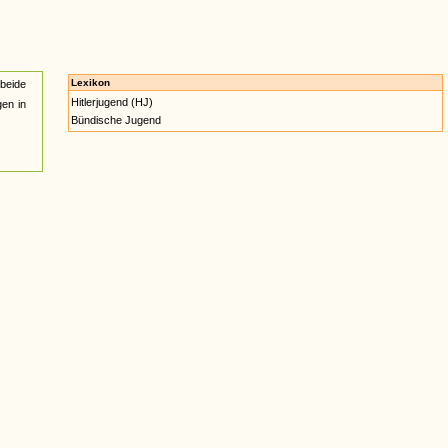
Lexikon
 beide
Hitlerjugend (HJ)
gen in
Bündische Jugend