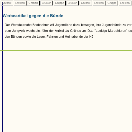
Chronik
Lexikon
Chronik
Lexikon
Gruppe
Lexikon
Chronik
Lexikon
Gruppe
Lexikon
Werbeartikel gegen die Bünde
Der Westdeutsche Beobachter will Jugendliche dazu bewegen, ihre Jugendbünde zu verl
zum Jungvolk wechseln, führt der Artikel als Gründe an: Das "zackige Marschieren" der 
den Bünden sowie die Lager, Fahrten und Heimabende der HJ.