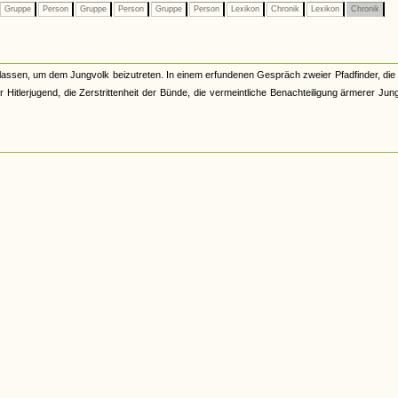
Gruppe
Person
Gruppe
Person
Gruppe
Person
Lexikon
Chronik
Lexikon
Chronik
assen, um dem Jungvolk beizutreten. In einem erfundenen Gespräch zweier Pfadfinder, die
Hitlerjugend, die Zerstrittenheit der Bünde, die vermeintliche Benachteiligung ärmerer Jun