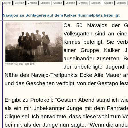
Chronik
Lexikon
Chronik
Lexikon
Gruppe
Lexikon
Chronik
Lexikon
Gruppe
Lexikon
Navajos an Schlägerei auf dem Kalker Rummelplatz beteiligt
Ca. 50 Navajos der G
Volksgarten sind an eine
Kirmes beteiligt. Sie ve
einer Gruppe Kalker Ju
auseinander zusetzen. Be
Kölner"Navojos" um 1937
der unbeteiligte Jugendl
Nähe des Navajo-Treffpunkts Ecke Alte Mauer a
und das Geschehen verfolgt, von der Gestapo f
Er gibt zu Protokoll: "Gestern Abend stand ich wi
als ein mir unbekannter Junge mit dem Fahrrad
Clique sei. Ich antwortete, dass diese wohl zum V
bei mir, als der Junge nun sagte: "Wenn die and