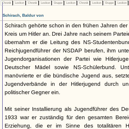
Chronik
Lexikon
Chronik
Lexikon
Gruppe
Lexikon
Chronik
Lexikon
Gruppe
Lexikon
Schirach, Baldur von
Schirach gehörte schon in den frühen Jahren der
Kreis um Hitler an. Drei Jahre nach seinem Partei
übernahm er die Leitung des NS-Studentenbun
Reichjugendführer der NSDAP berufen, ihm unte
Jugendorganisationen der Partei wie Hitlerju
Deutscher Mädel sowie NS-Schülerbund. Unt
manövrierte er die bündische Jugend aus, setzte
Jugendverbände in der Hitlerjugend durch und
politischer Gegner ein.
Mit seiner Installierung als Jugendführer des D
1933 war er zuständig für den gesamten Berei
Erziehung, die er im Sinne des totalitären H