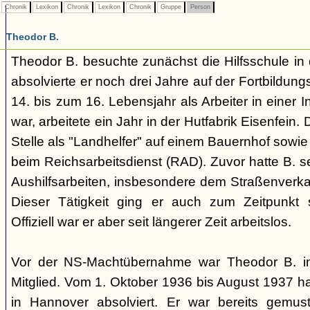
Chronik
Lexikon
Chronik
Lexikon
Chronik
Gruppe
Person
Theodor B.
Theodor B. besuchte zunächst die Hilfsschule in
absolvierte er noch drei Jahre auf der Fortbildu
14. bis zum 16. Lebensjahr als Arbeiter in einer In
war, arbeitete ein Jahr in der Hutfabrik Eisenfein. D
Stelle als "Landhelfer" auf einem Bauernhof sowie
beim Reichsarbeitsdienst (RAD). Zuvor hatte B. s
Aushilfsarbeiten, insbesondere dem Straßenverkauf
Dieser Tätigkeit ging er auch zum Zeitpunkt
Offiziell war er aber seit längerer Zeit arbeitslos.
Vor der NS-Machtübernahme war Theodor B. in
Mitglied. Vom 1. Oktober 1936 bis August 1937 h
in Hannover absolviert. Er war bereits gemust