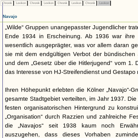
Chronik
Lexikon
Chronik
Lexikon
Chronik
Lexikon
Chronik
Lexikon
Navajo
„Wilde“ Gruppen unangepasster Jugendlicher trate
Ende 1934 in Erscheinung. Ab 1936 war ihre 
wesentlich ausgeprägter, was vor allem daran ge
sie mit dem endgültigen Verbot der bündischen
und dem „Gesetz über die Hitlerjugend“ vom 1. 
das Interesse von HJ-Streifendienst und Gestapo 
Ihren Höhepunkt erlebten die Kölner „Navajo“-Gr
gesamte Stadtgebiet verteilten, im Jahr 1937. Di
festen organisatorischen Hintergrund zu konstru
„Organisation“ durch Razzien und zahlreiche F
die „Navajos“ seit 1938 kaum noch Erwähn
auszugehen, dass dieses Vorhaben zumindes